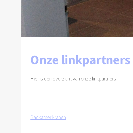
Onze linkpartners
Hier is een overzicht van onze linkpartners
Badkamer kranen